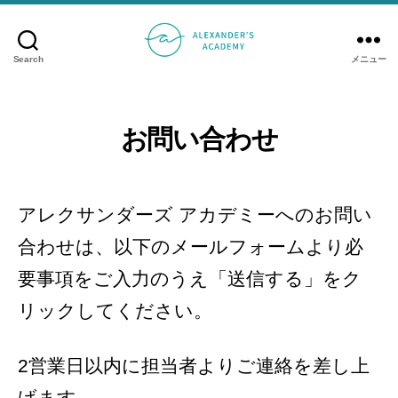
Search
メニュー
ア
レ
ク
サ
お問い合わせ
ン
ダ
ー
アレクサンダーズ アカデミーへのお問い
ズ
ア
合わせは、以下のメールフォームより必
カ
要事項をご入力のうえ「送信する」をク
デ
ミ
リックしてください。
ー
2営業日以内に担当者よりご連絡を差し上
げます。